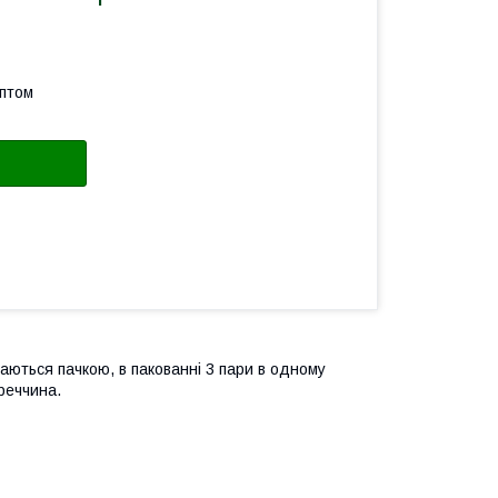
оптом
даються пачкою, в пакованні 3 пари в одному
уреччина.