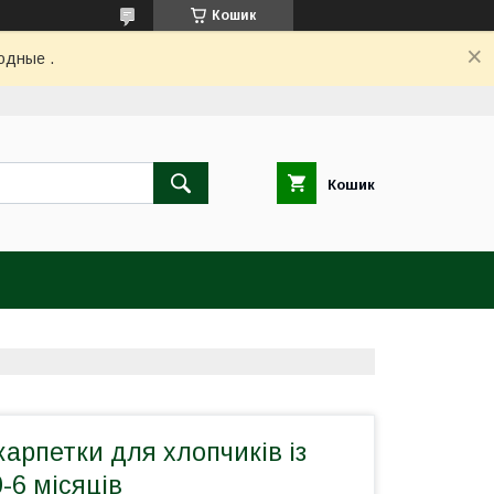
Кошик
одные .
Кошик
арпетки для хлопчиків із
-6 місяців