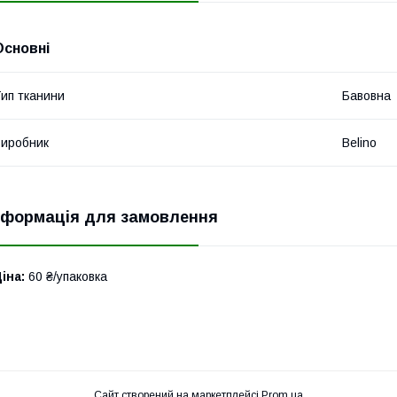
Основні
ип тканини
Бавовна
иробник
Belino
нформація для замовлення
іна:
60 ₴/упаковка
Сайт створений на маркетплейсі
Prom.ua