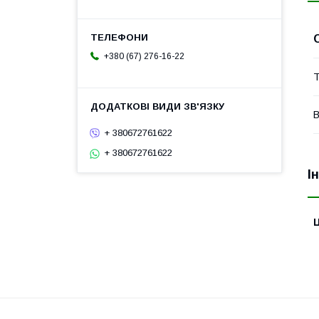
+380 (67) 276-16-22
Т
В
+ 380672761622
+ 380672761622
І
Ц