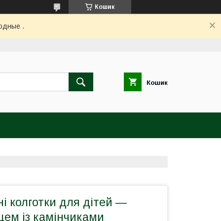
Кошик
одные .
Кошик
ні колготки для дітей —
рцем із камінчиками