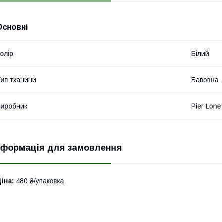
Основні
олір
Білий
ип тканини
Бавовна
иробник
Pier Lone
нформація для замовлення
іна:
480 ₴/упаковка