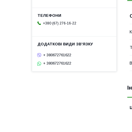
+380 (67) 276-16-22
К
Т
+ 380672761622
В
+ 380672761622
І
Ц