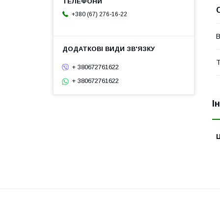
+380 (67) 276-16-22
В
Т
+ 380672761622
+ 380672761622
І
Ц