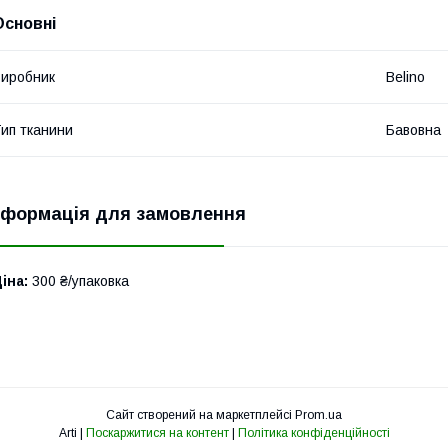
Основні
иробник
Belino
ип тканини
Бавовна
нформація для замовлення
іна:
300 ₴/упаковка
Сайт створений на маркетплейсі
Prom.ua
Arti |
Поскаржитися на контент
|
Політика конфіденційності