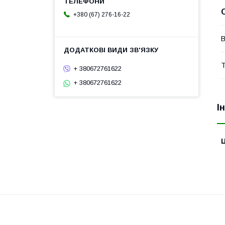
+380 (67) 276-16-22
В
Т
+ 380672761622
+ 380672761622
І
Ц