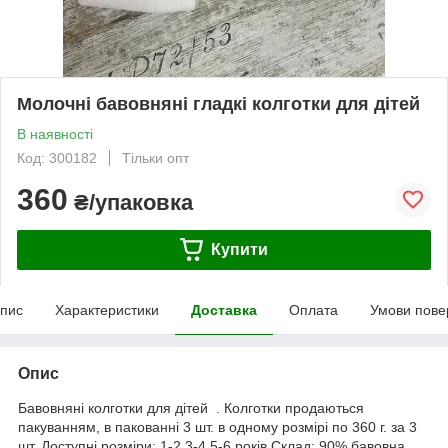
Молочні бавовняні гладкі колготки для дітей
В наявності
Код: 300182
Тільки опт
360
₴/упаковка
Купити
пис
Характеристики
Доставка
Оплата
Умови пове
Опис
Бавовняні колготки для дітей . Колготки продаються
пакуванням, в пакованні 3 шт. в одному розмірі по 360 г. за 3
шт. Доступні розміри: 1-2,3-4,5-6 років.Склад: 90% бавовна.