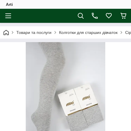
Arti
Товари та послуги
Колготки для старших дівчаток
Сір