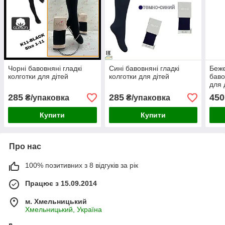
Чорні бавовняні гладкі
Сині бавовняні гладкі
Беже
колготки для дітей
колготки для дітей
баво
для 
285
285
450
₴/упаковка
₴/упаковка
Купити
Купити
Про нас
100% позитивних з 8 відгуків за рік
Працює з 15.09.2014
м. Хмельницький
Хмельницький, Україна