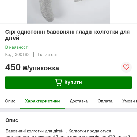
Сірі однотонні бавовняні гладкі колготки для
дітей
В наявності
Код: 300183
Тільки опт
450
₴/упаковка
Купити
Опис
Характеристики
Доставка
Оплата
Умови 
Опис
Бавовняні колготки для дітей . Колготки продаються
пакуванням, в пакованні 3 шт. в одному розмірі по 420 гр за 3