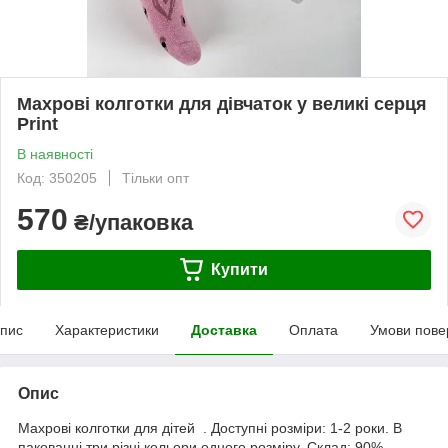
Махрові колготки для дівчаток у великі серця
Print
В наявності
Код: 350205
Тільки опт
570
₴/упаковка
Купити
пис
Характеристики
Доставка
Оплата
Умови пове
Опис
Махрові колготки для дітей . Доступні розміри: 1-2 роки. В
пакованні три різні кольори одного розміру. Склад: 90%