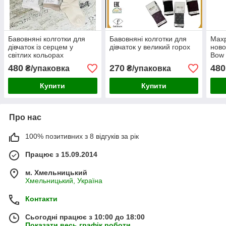
Бавовняні колготки для
Бавовняні колготки для
Махр
дівчаток із серцем у
дівчаток у великий горох
ново
світлих кольорах
Bow
480
270
480
₴/упаковка
₴/упаковка
Купити
Купити
Про нас
100% позитивних з 8 відгуків за рік
Працює з 15.09.2014
м. Хмельницький
Хмельницький, Україна
Контакти
Сьогодні працює з 10:00 до 18:00
Показати весь графік роботи