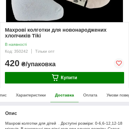
Махрові колготки для новонароджених
хлопчиків Tiki
В наявності
Код: 350242
Тільки опт
420
₴/упаковка
Купити
пис
Характеристики
Доставка
Оплата
Умови пове
Опис
Махрові колготки для дітей . Доступні розміри: 0-6,6-12,12-18
місяців. В пакованні три різні кольори одного розміру. Склад: