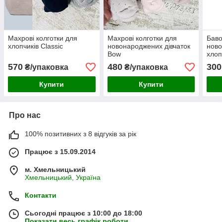
Махрові колготки для
Махрові колготки для
Баво
хлопчиків Classic
новонароджених дівчаток
нов
Bow
хлоп
570
480
300
₴/упаковка
₴/упаковка
Купити
Купити
Про нас
100% позитивних з 8 відгуків за рік
Працює з 15.09.2014
м. Хмельницький
Хмельницький, Україна
Контакти
Сьогодні працює з 10:00 до 18:00
Показати весь графік роботи