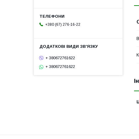
+380 (67) 276-16-22
В
К
+ 380672761622
+ 380672761622
І
Ц