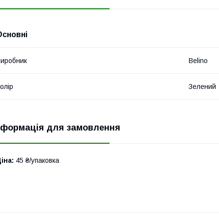
Основні
иробник
Belino
олір
Зелений
нформація для замовлення
іна:
45 ₴/упаковка