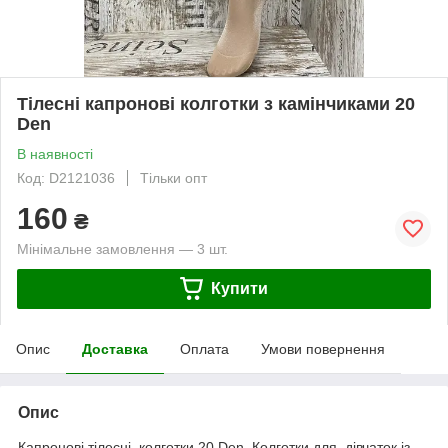
Тілесні капронові колготки з камінчиками 20
Den
В наявності
Код: D2121036
Тільки опт
160
₴
Мінімальне замовлення — 3 шт.
Купити
Опис
Доставка
Оплата
Умови повернення
Опис
Капронові тілесні колготки 20 Den. Колготки для дівчаток із