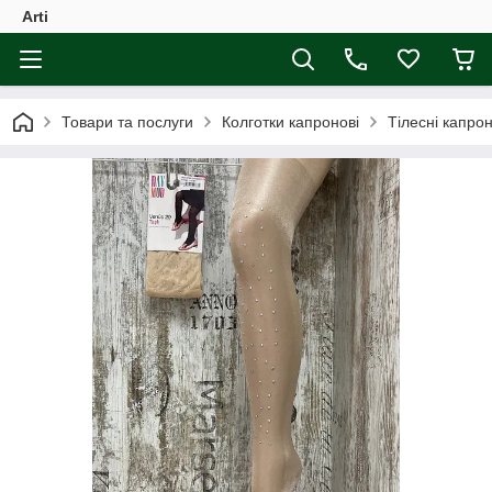
Arti
Товари та послуги
Колготки капронові
Тілесні капро