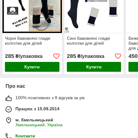
Чорні бавовняні гладкі
Сині бавовняні гладкі
Беже
колготки для дітей
колготки для дітей
баво
для 
285
285
450
₴/упаковка
₴/упаковка
Купити
Купити
Про нас
100% позитивних з 8 відгуків за рік
Працює з 15.09.2014
м. Хмельницький
Хмельницький, Україна
Контакти