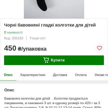
Чорні бавовняні гладкі колготки для дітей
В наявності
Код: 300183
Тільки опт
450
₴/упаковка
Купити
Опис
Характеристики
Доставка
Оплата
Умови п
Опис
Бавовняні колготки для дітей . Колготки продаються
пакуванням, в пакованні 3 шт. в одному розмірі по 420 г за 3
шт. Достудні розміри: 7-8, 9-10,11-12,13-14 років. Склад: 90%