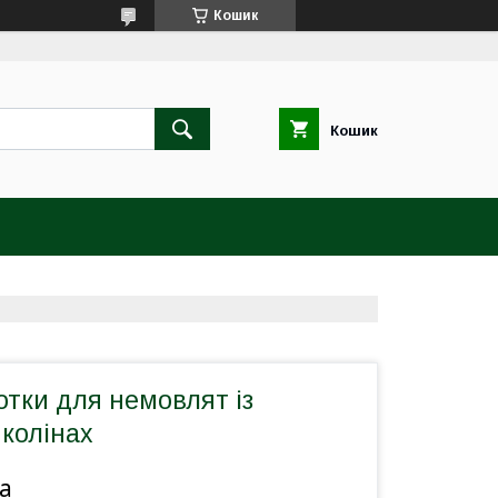
Кошик
Кошик
отки для немовлят із
колінах
а