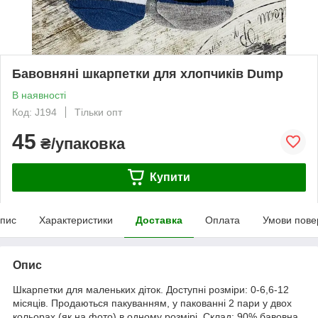
Бавовняні шкарпетки для хлопчиків Dump
В наявності
Код: J194
Тільки опт
45
₴/упаковка
Купити
пис
Характеристики
Доставка
Оплата
Умови пове
Опис
Шкарпетки для маленьких діток. Доступні розміри: 0-6,6-12
місяців. Продаються пакуванням, у пакованні 2 пари у двох
кольорах (як на фото) в одному розмірі. Склад: 90% бавовна.