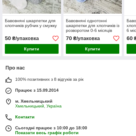
Бавовняні шкарпетки для
Бавовняні однотонні
Баво
хлопчиків рубчик у смужку
шкарпетки для хлопчиків із
хлоп
розворотом 0-6 місяців
6 мі
50
70
60
₴/упаковка
₴/упаковка
₴
Купити
Купити
Про нас
100% позитивних з 8 відгуків за рік
Працює з 15.09.2014
м. Хмельницький
Хмельницький, Україна
Контакти
Сьогодні працює з 10:00 до 18:00
Показати весь графік роботи