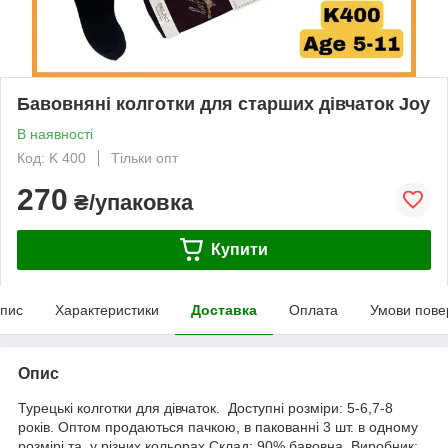
Бавовняні колготки для старших дівчаток Joy
В наявності
Код: K 400
Тільки опт
270
₴/упаковка
Купити
пис
Характеристики
Доставка
Оплата
Умови пове
Опис
Турецькі колготки для дівчаток. Доступні розміри: 5-6,7-8
років. Оптом продаються пачкою, в пакованні 3 шт. в одному
розмірі та у різних кольорах.Склад: 90% бавовна. Виробник: