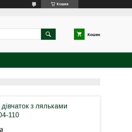
Кошик
Кошик
 дівчаток з ляльками
04-110
а