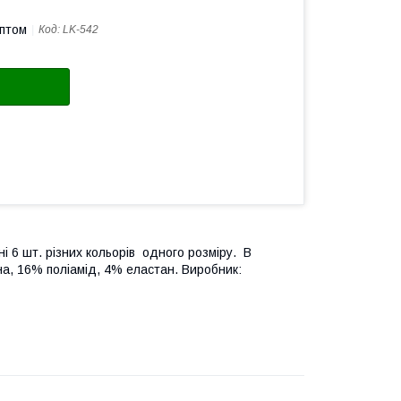
оптом
Код:
LK-542
і 6 шт. різних кольорів одного розміру. В
а, 16% поліамід, 4% еластан. Виробник: